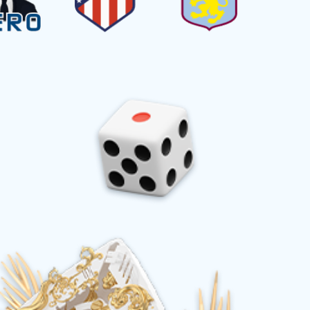
级
别与权限隔离，为星空体育体育登录入口平台用户建立