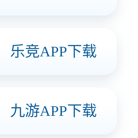
体验。
【不卡顿】