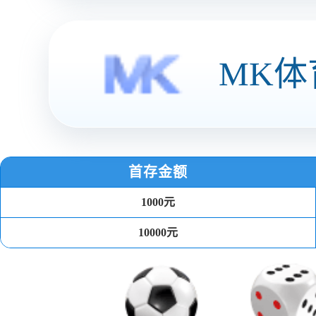
每场比赛的进度、比分、数据都
用了
能及时同步，星空体育体育登录
溃或
入口 确实在这方面很可靠。
稳才
【赛事全】
【界
五大联赛肯定有，甚至一些地方
操作
性比赛也能找到，冷门赛事也能
设置
跟。
上手
星空体育体