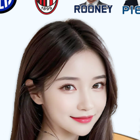
安全流程层
访问身份控制
采用IP定位、设备识
第一道防线。
通信加密协议